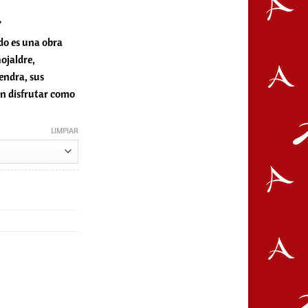
.
do es una obra
s:
ojaldre,
endra, sus
án disfrutar como
€
LIMPIAR