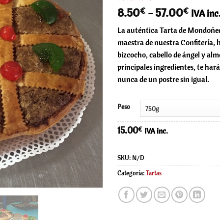
Valorado
2
Rango
8.50
€
-
57.00
€
IVA inc
con
5
de 5
de
en base a
La auténtica Tarta de Mondoñe
valoraciones
precio
de clientes
maestra de nuestra Confitería, h
desde
bizcocho, cabello de ángel y alm
8.50€
principales ingredientes, te har
hasta
nunca de un postre sin igual.
57.00
Peso
15.00
€
IVA inc.
SKU:
N/D
Categoría:
Tartas