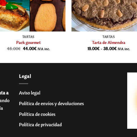
TARTAS
TARTAS
Pack gourmet
Tarta de Almendra
El
El
Rango
48.00
€
44.00
€
19.00
€
-
38.00
€
IVA inc.
IVA inc.
precio
precio
de
original
actual
precios:
era:
es:
desde
48.00€.
44.00€.
19.00€
hasta
38.00€
Legal
nta a
Aviso legal
uando
Política de envíos y devoluciones
la
Política de cookies
Política de privacidad