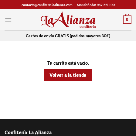
Saltar
contacto@confiterialaalianza.com
Mondoñedo: 982 521 100
al
contenido
0
Gastos de envío GRATIS (pedidos mayores 30€)
Tu carrito está vacío.
Volver a la tienda
Confitería La Alianza